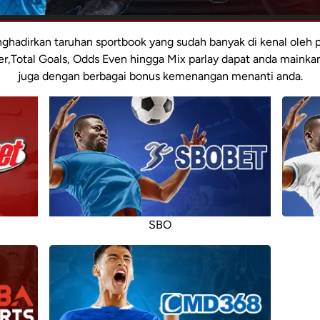
ghadirkan taruhan sportbook yang sudah banyak di kenal oleh pe
r,Total Goals, Odds Even hingga Mix parlay dapat anda mainkan 
juga dengan berbagai bonus kemenangan menanti anda.
SBO