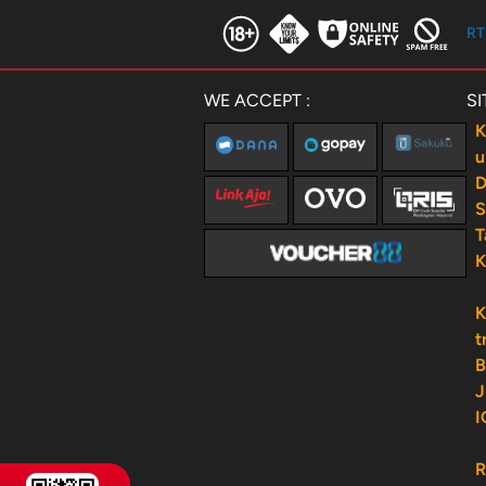
RT
WE ACCEPT :
SI
u
D
S
T
K
t
B
J
I
R