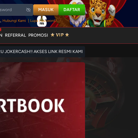
MASUK
DAFTAR
 Hubungi Kami
|
Lupa Password?
N
REFERRAL
PROMOSI
RCASH!! AKSES LINK RESMI KAMI kartupokerauto.us, kartupoker