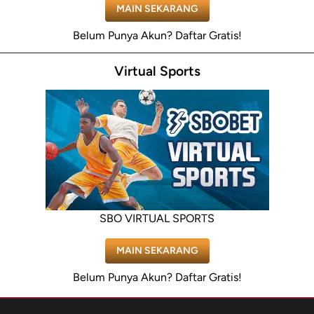
MAIN SEKARANG
Belum Punya Akun?
Daftar Gratis!
Virtual Sports
SBO VIRTUAL SPORTS
MAIN SEKARANG
Belum Punya Akun?
Daftar Gratis!